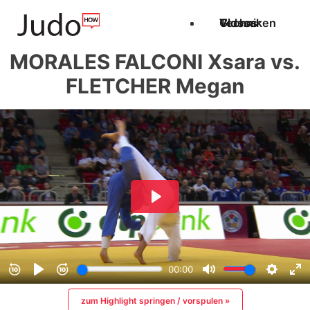
Techniken
Videos
Glossar
MORALES FALCONI Xsara vs.
FLETCHER Megan
zum Highlight springen / vorspulen »