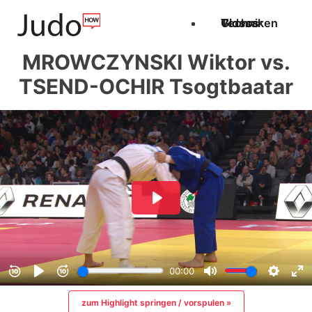
Techniken
Videos
Glossar
MROWCZYNSKI Wiktor vs.
TSEND-OCHIR Tsogtbaatar
zum Highlight springen / vorspulen »