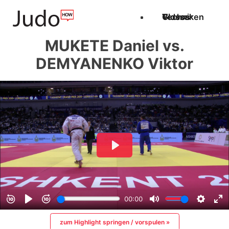
Techniken
Videos
Glossar
MUKETE Daniel vs.
DEMYANENKO Viktor
zum Highlight springen / vorspulen »