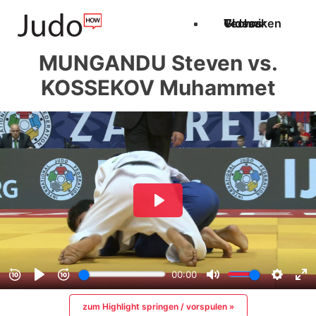
Techniken
Videos
Glossar
MUNGANDU Steven vs.
KOSSEKOV Muhammet
zum Highlight springen / vorspulen »