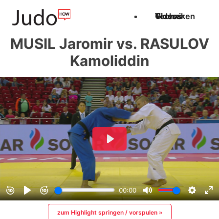
Techniken
Videos
Glossar
MUSIL Jaromir vs. RASULOV
Kamoliddin
zum Highlight springen / vorspulen »