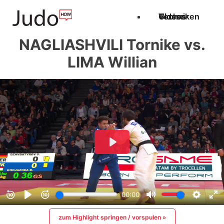
Techniken
Videos
Glossar
NAGLIASHVILI Tornike vs.
LIMA Willian
zum Highlight springen / vorspulen »