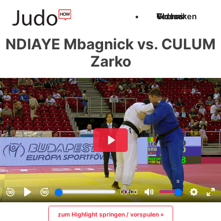
Techniken
Videos
Glossar
NDIAYE Mbagnick vs. CULUM
Zarko
zum Highlight springen / vorspulen »