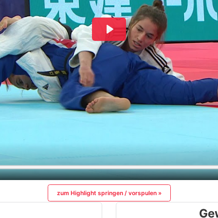
zum Highlight springen / vorspulen »
Ge