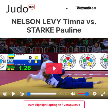
Techniken
Videos
Glossar
NELSON LEVY Timna vs.
STARKE Pauline
zum Highlight springen / vorspulen »