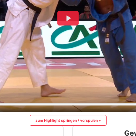
zum Highlight springen / vorspulen »
Ge