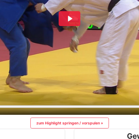
zum Highlight springen / vorspulen »
Ge