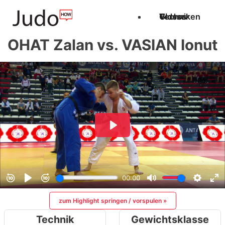
Techniken
Videos
Glossar
OHAT Zalan vs. VASIAN Ionut
zum Highlight springen / vorspulen »
Technik
Gewichtsklasse