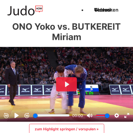
Techniken
Videos
Glossar
ONO Yoko vs. BUTKEREIT
Miriam
zum Highlight springen / vorspulen »