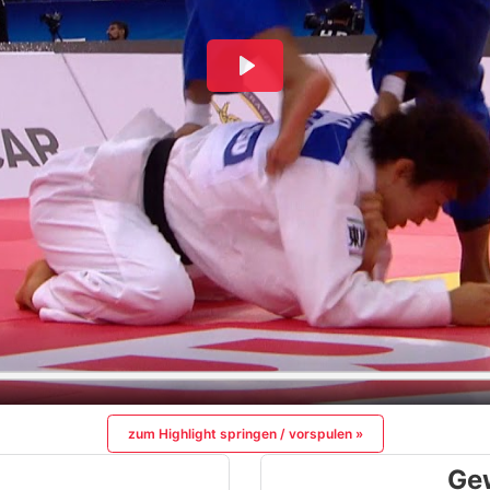
zum Highlight springen / vorspulen »
Ge