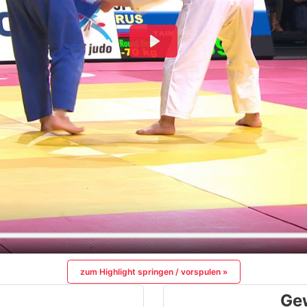
zum Highlight springen / vorspulen »
Ge