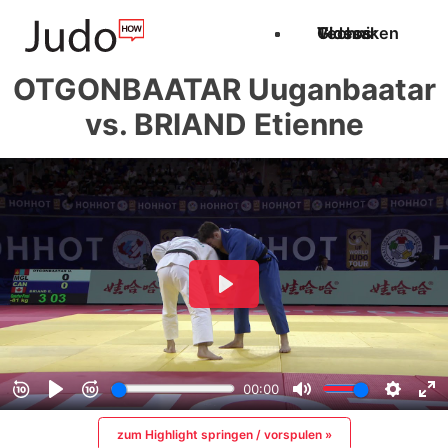
Techniken
Videos
Glossar
OTGONBAATAR Uuganbaatar
vs. BRIAND Etienne
zum Highlight springen / vorspulen »