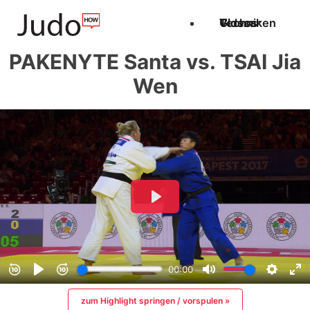
Techniken
Videos
Glossar
PAKENYTE Santa vs. TSAI Jia
Wen
zum Highlight springen / vorspulen »