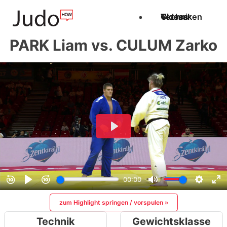
Techniken
Videos
Glossar
PARK Liam vs. CULUM Zarko
zum Highlight springen / vorspulen »
Technik
Gewichtsklasse