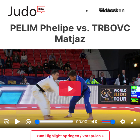
Techniken
Videos
Glossar
PELIM Phelipe vs. TRBOVC
Matjaz
zum Highlight springen / vorspulen »