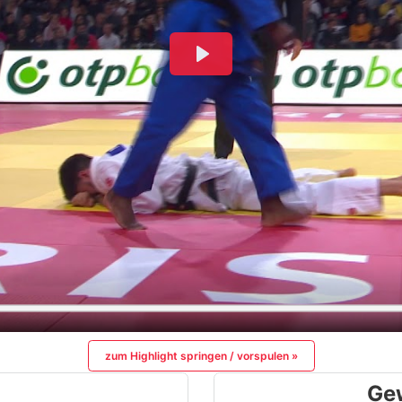
zum Highlight springen / vorspulen »
Ge