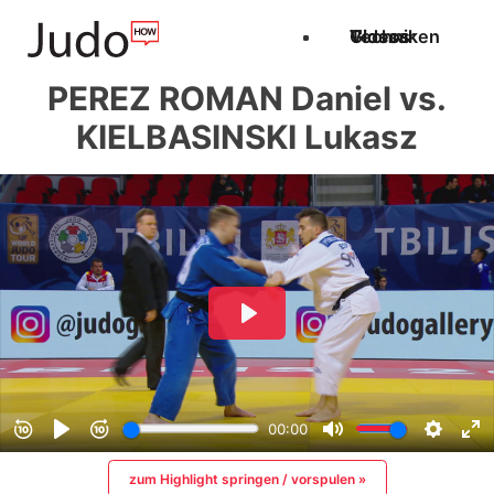
Techniken
Videos
Glossar
PEREZ ROMAN Daniel vs.
KIELBASINSKI Lukasz
zum Highlight springen / vorspulen »