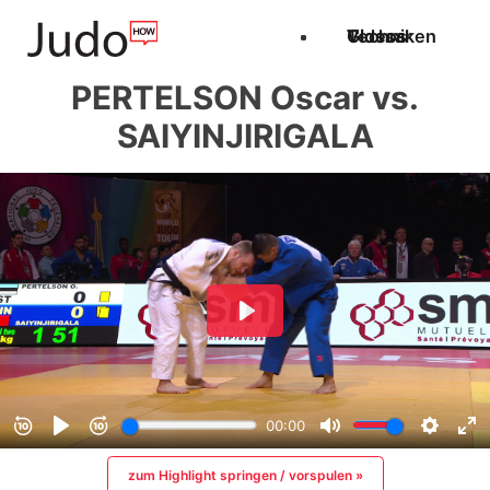
Techniken
Videos
Glossar
PERTELSON Oscar vs.
SAIYINJIRIGALA
zum Highlight springen / vorspulen »