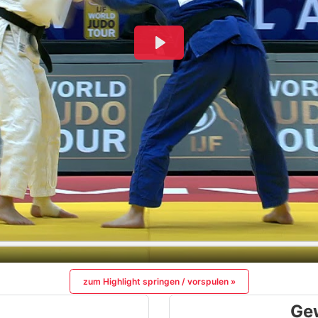
zum Highlight springen / vorspulen »
Ge