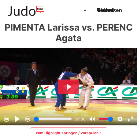
Techniken
Videos
Glossar
PIMENTA Larissa vs. PERENC
Agata
zum Highlight springen / vorspulen »