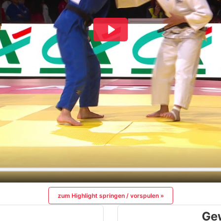
zum Highlight springen / vorspulen »
Ge