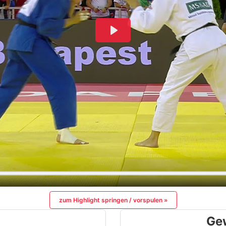
zum Highlight springen / vorspulen »
Ge