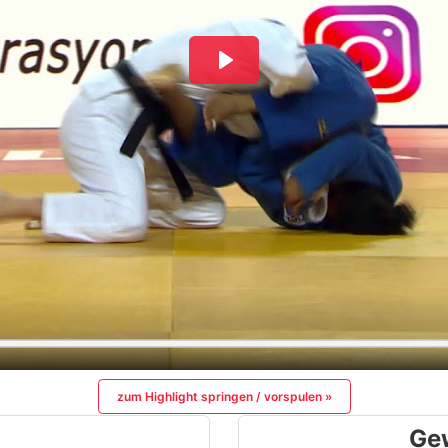
zum Highlight springen / vorspulen »
Ge