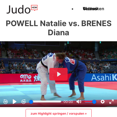
Techniken
Videos
Glossar
POWELL Natalie vs. BRENES
Diana
zum Highlight springen / vorspulen »