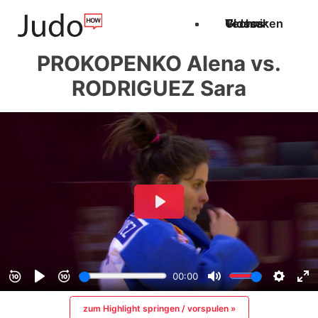
Techniken
Videos
Glossar
PROKOPENKO Alena vs.
RODRIGUEZ Sara
zum Highlight springen / vorspulen »