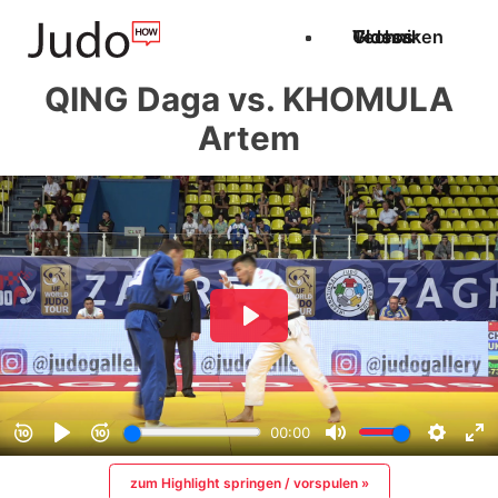
Techniken
Videos
Glossar
QING Daga vs. KHOMULA
Artem
zum Highlight springen / vorspulen »