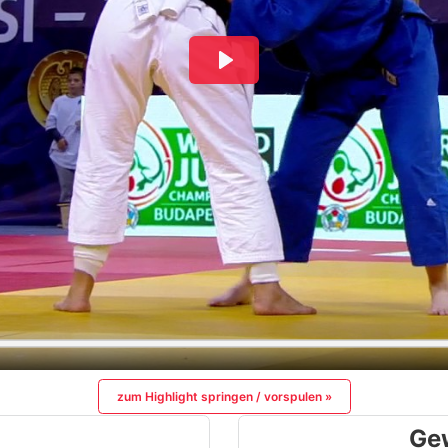
zum Highlight springen / vorspulen »
Ge