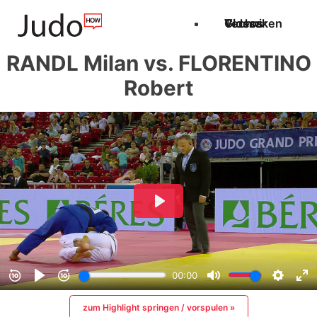
Techniken
Videos
Glossar
RANDL Milan vs. FLORENTINO
Robert
zum Highlight springen / vorspulen »