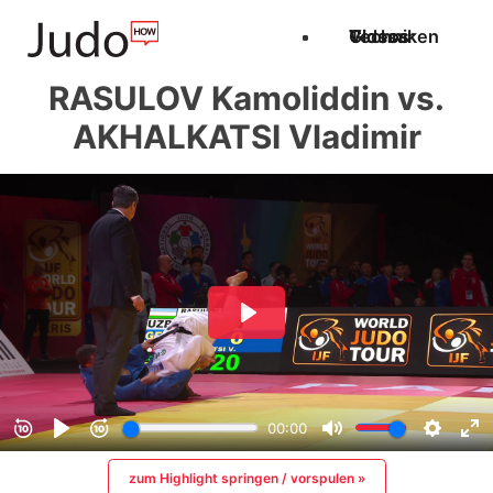
Techniken
Videos
Glossar
RASULOV Kamoliddin vs.
AKHALKATSI Vladimir
zum Highlight springen / vorspulen »