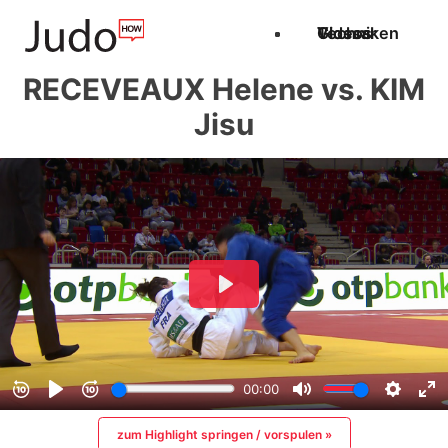
Techniken
Videos
Glossar
RECEVEAUX Helene vs. KIM
Jisu
zum Highlight springen / vorspulen »