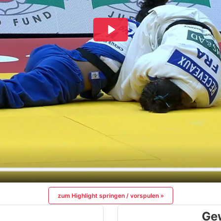
zum Highlight springen / vorspulen »
Ge