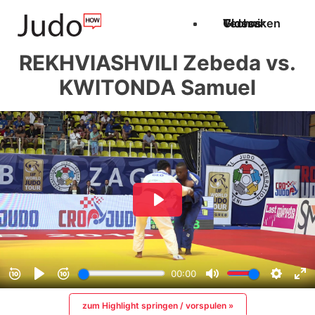
Techniken
Videos
Glossar
REKHVIASHVILI Zebeda vs.
KWITONDA Samuel
zum Highlight springen / vorspulen »