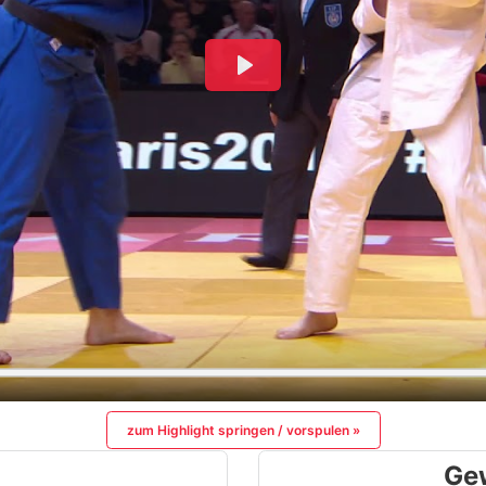
zum Highlight springen / vorspulen »
Ge