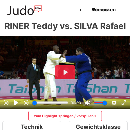
Techniken
Videos
Glossar
RINER Teddy vs. SILVA Rafael
zum Highlight springen / vorspulen »
Technik
Gewichtsklasse