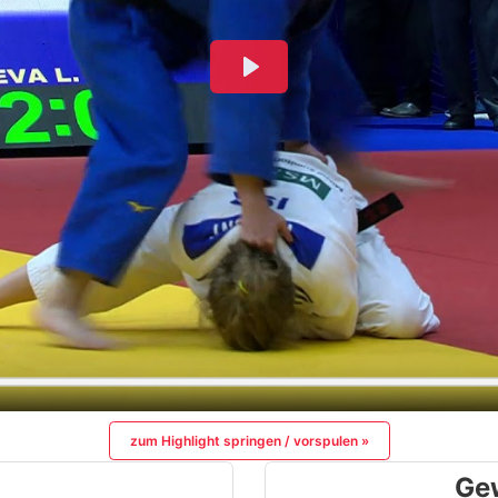
zum Highlight springen / vorspulen »
Ge