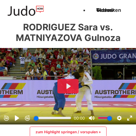
Techniken
Videos
Glossar
RODRIGUEZ Sara vs.
MATNIYAZOVA Gulnoza
zum Highlight springen / vorspulen »