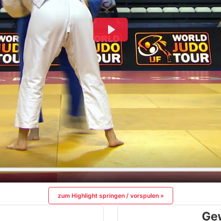
zum Highlight springen / vorspulen »
Ge