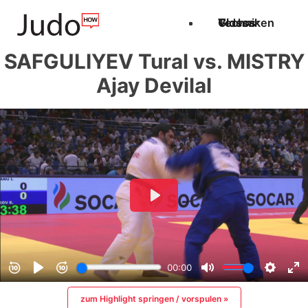
Techniken
Videos
Glossar
SAFGULIYEV Tural vs. MISTRY
Ajay Devilal
zum Highlight springen / vorspulen »