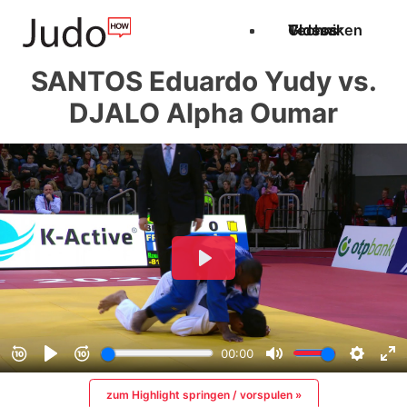
Techniken
Videos
Glossar
SANTOS Eduardo Yudy vs.
DJALO Alpha Oumar
zum Highlight springen / vorspulen »