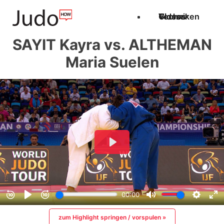
Techniken
Videos
Glossar
SAYIT Kayra vs. ALTHEMAN
Maria Suelen
zum Highlight springen / vorspulen »