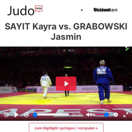
Techniken
Videos
Glossar
SAYIT Kayra vs. GRABOWSKI
Jasmin
zum Highlight springen / vorspulen »