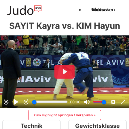
Techniken
Videos
Glossar
SAYIT Kayra vs. KIM Hayun
zum Highlight springen / vorspulen »
Technik
Gewichtsklasse