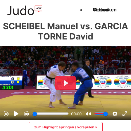
Techniken
Videos
Glossar
SCHEIBEL Manuel vs. GARCIA
TORNE David
zum Highlight springen / vorspulen »