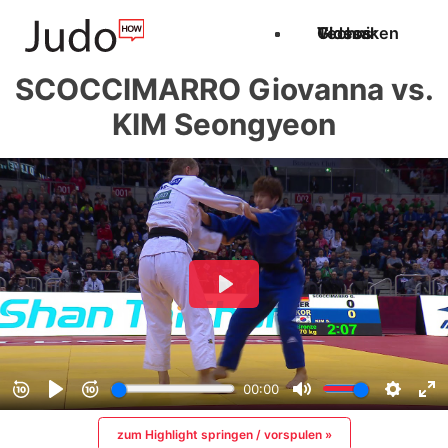
Techniken
Videos
Glossar
SCOCCIMARRO Giovanna vs.
KIM Seongyeon
zum Highlight springen / vorspulen »