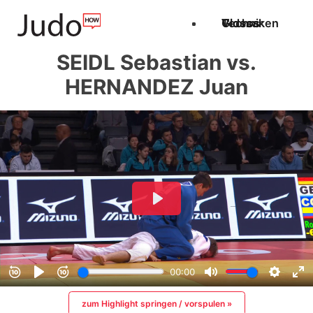
Techniken
Videos
Glossar
SEIDL Sebastian vs.
HERNANDEZ Juan
zum Highlight springen / vorspulen »