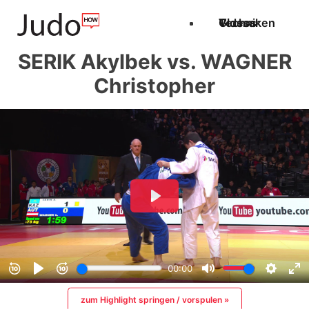
Techniken
Videos
Glossar
SERIK Akylbek vs. WAGNER
Christopher
zum Highlight springen / vorspulen »